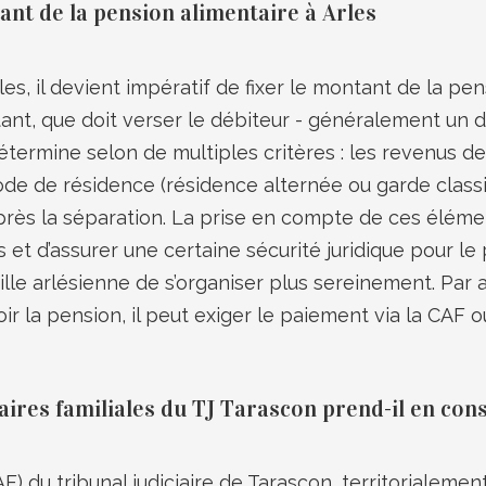
ant de la pension alimentaire à Arles
es, il devient impératif de fixer le montant de la pen
ant, que doit verser le débiteur - généralement un d
détermine selon de multiples critères : les revenus d
ode de résidence (résidence alternée ou garde classiq
s la séparation. La prise en compte de ces éléments a
 et d’assurer une certaine sécurité juridique pour le 
le arlésienne de s’organiser plus sereinement. Par ail
oir la pension, il peut exiger le paiement via la CAF 
faires familiales du TJ Tarascon prend-il en con
JAF) du tribunal judiciaire de Tarascon, territorialem