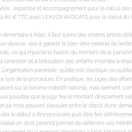
rles : expertise et accompagnement pour le calcul des 
n à 80 € TTC avec LEXVOX AVOCATS pour le calcul du m
limentaire à Arles, il faut suivre des critères précis défin
 divorce, vise à garantir le bien-être matériel de l’enfan
rde, ce qui impacte la fixation du montant de la pension a
on à l’entretien et à l’éducation des enfants incombe à ch
L’organisation parentale, qu’elle soit classique ou qu’ell
e lors de la procédure. En pratique, les juges des affai
basent sur le barème indicatif national, mais tiennent co
ussi possible que le juge fixe le montant directement sel
iron 24 mois peuvent s’écouler entre le dépôt d’une demand
dès le début à titre provisoire puis être fixé définitiv
lisé en droit parental permet de défendre vos intérêts 
 versement de la pension alimentaire à Arles fait l’objet d