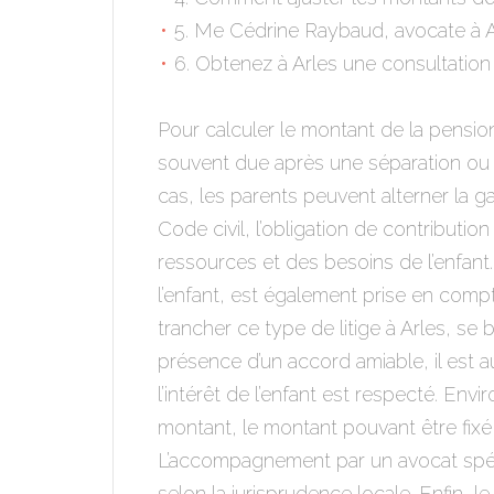
5. Me Cédrine Raybaud, avocate à A
6. Obtenez à Arles une consultatio
Pour calculer le montant de la pension a
souvent due après une séparation ou un
cas, les parents peuvent alterner la ga
Code civil, l’obligation de contributi
ressources et des besoins de l’enfant. 
l’enfant, est également prise en compt
trancher ce type de litige à Arles, se 
présence d’un accord amiable, il est a
l’intérêt de l’enfant est respecté. Env
montant, le montant pouvant être fixé 
L’accompagnement par un avocat spécia
selon la jurisprudence locale. Enfin, le