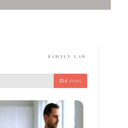
FAMILY LAW
154
views