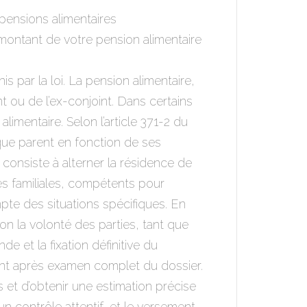
pensions alimentaires
ontant de votre pension alimentaire
is par la loi. La pension alimentaire,
t ou de l’ex-conjoint. Dans certains
limentaire. Selon l’article 371-2 du
aque parent en fonction de ses
e consiste à alterner la résidence de
res familiales, compétents pour
mpte des situations spécifiques. En
on la volonté des parties, tant que
e et la fixation définitive du
ement après examen complet du dossier.
et d’obtenir une estimation précise
’un contrôle attentif, et le versement