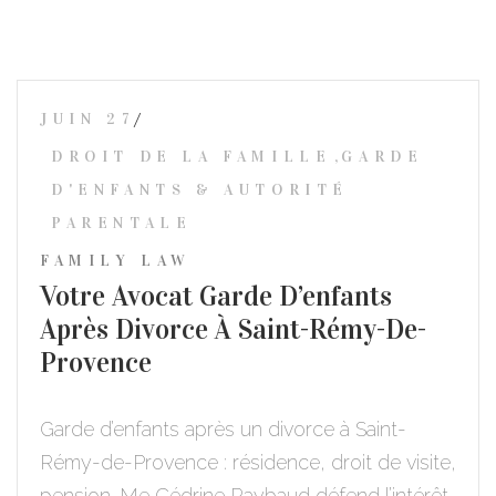
JUIN 27
DROIT DE LA FAMILLE
,
GARDE
D'ENFANTS & AUTORITÉ
PARENTALE
FAMILY LAW
Votre Avocat Garde D’enfants
Après Divorce À Saint-Rémy-De-
Provence
Garde d’enfants après un divorce à Saint-
Rémy-de-Provence : résidence, droit de visite,
pension. Me Cédrine Raybaud défend l’intérêt