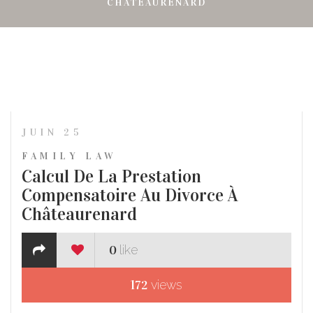
CHÂTEAURENARD
JUIN 25
FAMILY LAW
Calcul De La Prestation
Compensatoire Au Divorce À
Châteaurenard
0
like
172
views